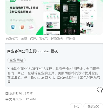
商业公司
金融
软件开发公司
保险业务
财务咨
询
商业咨询公司主页Bootstrap模板
企业网站
Xlab是个商业咨询HTML5模板，具有干净的UI设计，专门用于
咨询、商业、金融等企业的主页。美丽而独特的设计提升您的
在线形象。基于Bootstrap 或 Grid 1290px创建一个出色的网站布
局...
更新时间：
1年前
文件大小： 12.76M
下载
在线预览