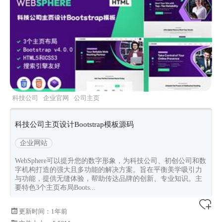
科技公司
企业官网
公司主页
websphere
Bootstrapv400
科技公司主页设计Bootstrap模板源码
企业网站
WebSphere可以提升您的数字形象，为科技公司、初创公司和数
字机构打造的强大且多功能的解决方案。旨在平衡美学吸引力
与功能，提供无缝体验，帮助传达品牌的创新、专业知识。主
要特色3个主页布局Boots...
更新时间：
1年前