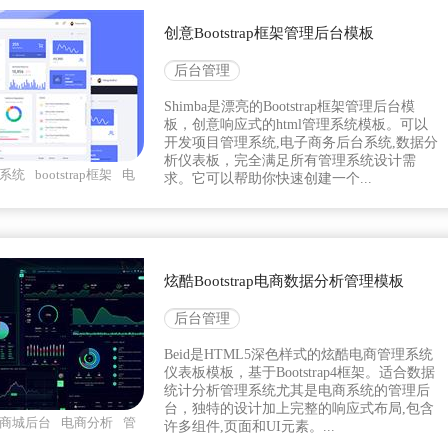
创意Bootstrap框架管理后台模板
后台管理
Shimba是漂亮的Bootstrap框架管理后台模
板，创意响应式的html管理系统模板。可以
开发项目管理系统,电子商务后台系统,数据分
析仪表板，完全满足所有管理系统设计需
系统
bootstrap框架
电
求。它可以帮助你快速创建一个...
炫酷Bootstrap电商数据分析管理模板
后台管理
Beid是HTML5深色样式的炫酷电商管理系统
仪表板模板，基于Bootstrap4框架。适合数据
统计分析管理系统尤其是电商系统的管理后
台，独特的设计加上完整的响应式布局,包含
商城后台
电商分析
管
许多组件,页面和UI元素。...