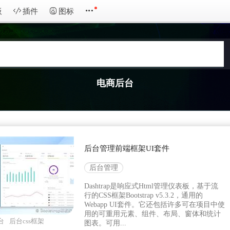
板
插件
图标
电商后台
后台管理前端框架UI套件
后台管理
Dashtrap是响应式Html管理仪表板，基于流
行的CSS框架Bootstrap v5.3.2，通用的
Webapp UI套件。它还包括许多可在项目中使
用的可重用元素、组件、布局、窗体和统计
后台
后台css框架
图表。可用...