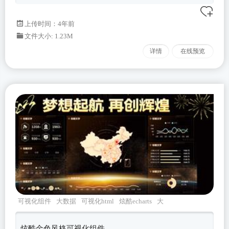
上传时间：4年前
文件大小: 1.23M
详情
在线预览
可视化组件
大数据
可视化html
炫酷echarts
大
屏界面
炫酷金色风格可视化组件