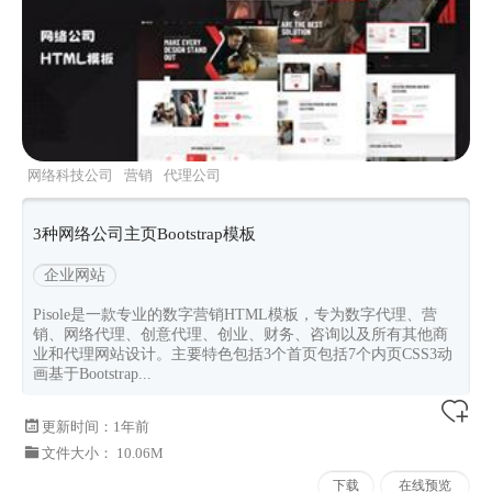
网络科技公司
营销
代理公司
pisole
Bootstrapv532
3种网络公司主页Bootstrap模板
企业网站
Pisole是一款专业的数字营销HTML模板，专为数字代理、营
销、网络代理、创意代理、创业、财务、咨询以及所有其他商
业和代理网站设计。主要特色包括3个首页包括7个内页CSS3动
画基于Bootstrap...
更新时间：
1年前
文件大小： 10.06M
下载
在线预览