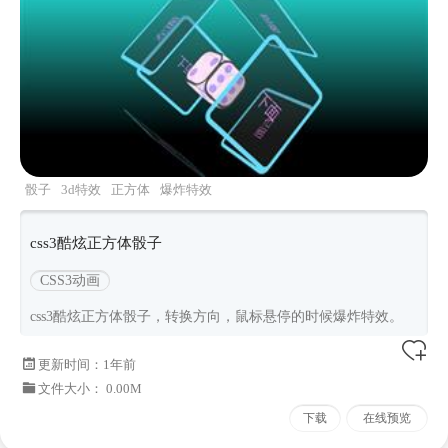
骰子
3d特效
正方体
爆炸特效
css3酷炫正方体骰子
CSS3动画
css3酷炫正方体骰子，转换方向，鼠标悬停的时候爆炸特效。
更新时间：
1年前
文件大小： 0.00M
下载
在线预览