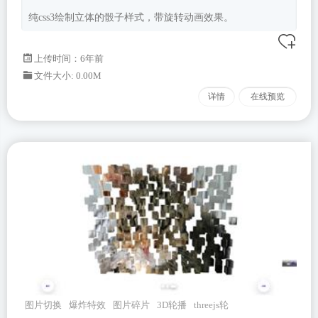
纯css3绘制立体的骰子样式，带旋转动画效果。
上传时间：6年前
文件大小: 0.00M
详情
在线预览
图片切换
爆炸特效
图片碎片
3D轮播
threejs轮
播插件