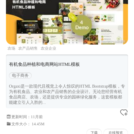
农场
农产品销售
农业企业
orgaxi
Bootstrapv520
有机食品种植和电商网站HTML模板
电子商务
Orgaxi是一款现代且视觉上令人惊叹的HTML Bootstrap模板，专
为有机食品、农业和农产品销售的企业设计。无论您经营有机
食品商店、农场，还是提供专业的园林绿化服务，这套模板都
能建立引人入胜的...
更新时间：
11月前
文件大小： 14.45M
下载
在线预览