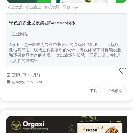
农业发展
农业企业
有机农场
绿色
agrihub
绿色的农业发展集团Bootstrap模板
企业网站
AgriHub是一款专为农业企业设计的高级HTML Bootstrap模板。
凭借其简洁、现代且视觉吸引的设计，有效体现了可持续农业
和环保食品生产的本质。 突出农场的传承，展示认证，并以引
人入胜的方式呈...
更新时间：
2月前
文件大小： 9.52M
下载
在线预览