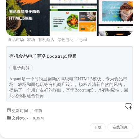
食品市场
农场
有机商店
绿色电商
argani
有机食品电子商务Bootstrap5模板
电子商务
Argani是一个时尚且创新的高级电商HTML5模板，专为食品市
场、农场和面包店等有机商店设计。模板以清新自然的风格，
提供了一个用户友好的界面，基于Bootstrap5，具有响应性，因
此此模板适合任何...
更新时间：
1年前
文件大小： 8.39M
下载
在线预览