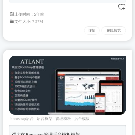
上传时间：5年前
文件大小: 7.57M
详情
在线预览
bootstrap后台
后台框架
管理模板
后台模板
Atlant
强大的Bootstrap管理后台模板框架