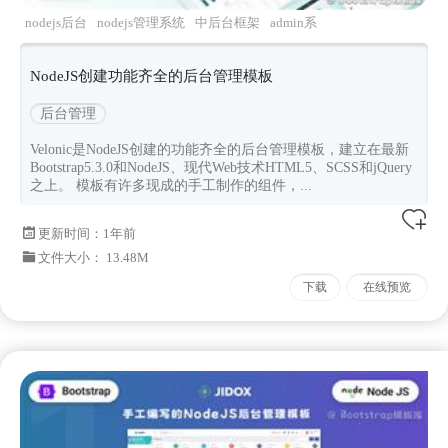
nodejs后台
nodejs管理系统
中后台框架
admin系
统
nodejs框架
NodeJS创建功能齐全的后台管理模板
后台管理
Velonic是NodeJS创建的功能齐全的后台管理模板，建立在最新
Bootstrap5.3.0和NodeJS、现代Web技术HTML5、SCSS和jQuery
之上。 模板有许多现成的手工制作的组件，...
更新时间：
1年前
文件大小： 13.48M
下载
在线预览