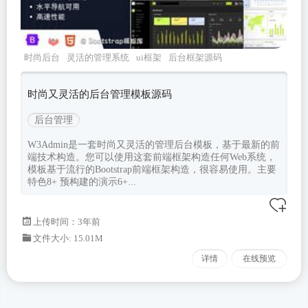
时尚后台
灵活的管理系统
ui框架
后台框架源码
admin系统
时尚又灵活的后台管理模板源码
后台管理
W3Admin是一套时尚又灵活的管理后台模板，基于最新的前
端技术构造。您可以使用这套前端框架构造任何Web系统，
模板基于流行的Bootstrap前端框架构造，很容易使用。主要
特色8+ 预构建的演示6+...
上传时间：3年前
文件大小: 15.01M
详情
在线预览