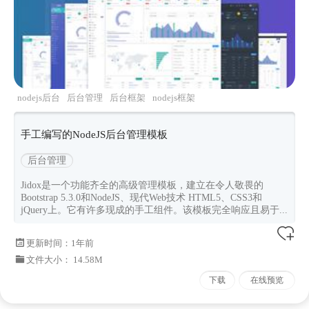
nodejs后台
后台管理
后台框架
nodejs框架
jquery管理页面
手工编写的NodeJS后台管理模板
后台管理
Jidox是一个功能齐全的高级管理模板，建立在令人敬畏的
Bootstrap 5.3.0和NodeJS、现代Web技术 HTML5、CSS3和
jQuery上。它有许多现成的手工组件。该模板完全响应且易于...
更新时间：
1年前
文件大小： 14.58M
下载
在线预览