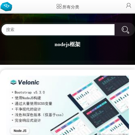
所有分类
nodejs框架