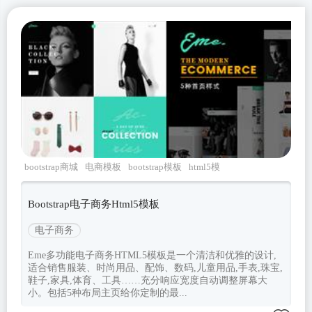
bootstrap商城
电商模板
bootstrap模板
html5模
板
Eme
Bootstrap电子商务Html5模板
电子商务
Eme多功能电子商务HTML5模板是一个清洁和优雅的设计,
适合销售服装、时尚用品、配饰、数码,儿童用品,手表,珠宝,
鞋子,家具,体育、工具……充分响应宽度自动调整屏幕大
小。包括5种布局主页给你定制的最...