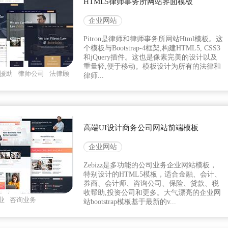
HTML5律师事务所网站界面模板
企业网站
Pitron是律师和律师事务所网站Html模板。这
个模板与Bootstrap-4框架,构建HTML5, CSS3
和jQuery插件。这也是像素完美的设计以及
重量轻,便于移动。模板设计为所有的法律和
援助
律师公司
法律顾
律师...
高端UI设计商务公司网站前端模板
企业网站
Zebizz是多功能的公司业务企业网站模板，
特别设计的HTML5模板，适合金融、会计、
券商、会计师、咨询公司、保险、贷款、税
收帮助,投资公司和更多。大气漂亮的企业网
业
咨询业务
站bootstrap模板基于最新的v...