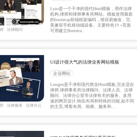
Lyzo是一个干净的现代Html模板，用作法律
机构,律师和律师事务所网站。模板使用最新
的bootstrap前端框架编码，很容易修改，完
美兼容手机移动端设备。主要特色19 +页面
师
法律顾问
可用建立Bootstra...
UI设计很大气的法律业务网站模板
企业网站
Lawgen是干净和现代商业Html模板,完全适合
律师,律师事务所法律顾问、法律人员、法律
顾问、法律办公室等法律有关的服务。多用
途的网页设计,响应布局和特殊的功能,如不同
所
法律服务
法律办公
的主页,博客布局、画廊、服务和...