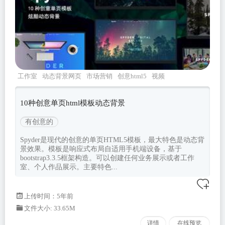
工作室
动态背景网页
市场营销
创意html5
视频
背景模板
10种创意单页html模板动态背景
有创意的
Spyder是现代的创意的单页HTML5模板，最大特色是动态背
景效果。模板是响应式布局自适用手机端设备，基于
bootstrap3.3.5框架构造。可以创建任何业务展示或者工作
室、个人作品展示。主要特色...
上传时间：5年前
文件大小: 33.65M
详情
在线预览