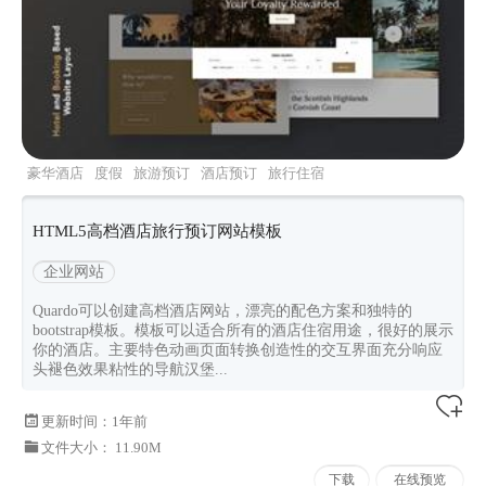
豪华酒店
度假
旅游预订
酒店预订
旅行住宿
HTML5高档酒店旅行预订网站模板
企业网站
Quardo可以创建高档酒店网站，漂亮的配色方案和独特的
bootstrap模板。模板可以适合所有的酒店住宿用途，很好的展示
你的酒店。主要特色动画页面转换创造性的交互界面充分响应
头褪色效果粘性的导航汉堡...
更新时间：
1年前
文件大小： 11.90M
下载
在线预览