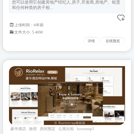
您可以使用它创建房地产经纪人,房子,开发商,房地产、租赁
和任何种类的房子相...
上传时间：6年前
文件大小: 5.46M
详情
在线预览
豪华酒店
旅馆
房间预定
公寓出租
bootstrap5