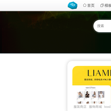
首页
模
服装商店
服饰商城
htm
ui
bootstrap5css