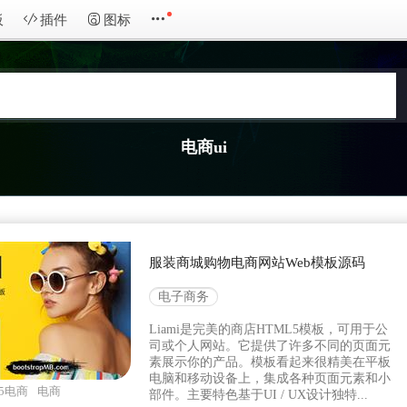
板
插件
图标
电商ui
服装商城购物电商网站Web模板源码
电子商务
Liami是完美的商店HTML5模板，可用于公
司或个人网站。它提供了许多不同的页面元
素展示你的产品。模板看起来很精美在平板
电脑和移动设备上，集成各种页面元素和小
l5电商
电商
部件。主要特色基于UI / UX设计独特...