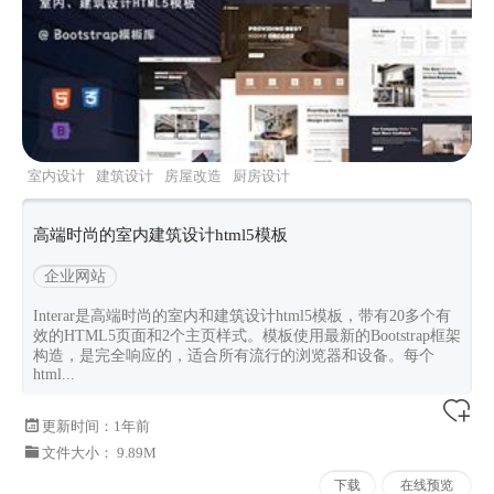
室内设计
建筑设计
房屋改造
厨房设计
bootstrap5
高端时尚的室内建筑设计html5模板
企业网站
Interar是高端时尚的室内和建筑设计html5模板，带有20多个有
效的HTML5页面和2个主页样式。模板使用最新的Bootstrap框架
构造，是完全响应的，适合所有流行的浏览器和设备。每个
html...
更新时间：
1年前
文件大小： 9.89M
下载
在线预览