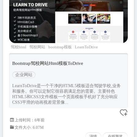
驾校html
驾校网站
bootstrap模板
LearnToDrive
Bootstrap驾校网站Html模板ToDrive
企业网站
LearnToDrive是一个干净的HTML5模板适合驾驶学校,业务
和服务。你可以定制它很容易满足您的需要。主要特色
HTML5和CSS3文件模板一个页面模板手机好了充分响应
CSS3平滑的动画视差背景像...
上传时间：6年前
文件大小: 6.07M
详情
在线预览