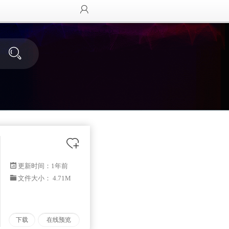
更新时间：
1年前
文件大小： 4.71M
下载
在线预览