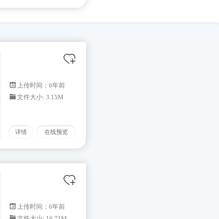
上传时间：6年前
文件大小: 3.15M
详情
在线预览
上传时间：6年前
文件大小: 16.71M