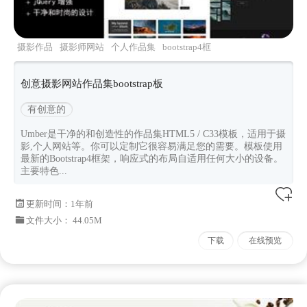
摄影作品
摄影师网站
个人作品集
bootstrap4框
架
Umber
创意摄影网站作品集bootstrap板
有创意的
Umber是干净的和创造性的作品集HTML5 / C33模板，适用于摄
影,个人网站等。你可以定制它很容易满足您的需要。模板使用
最新的Bootstrap4框架，响应式的布局自适用任何大小的设备。
主要特色...
更新时间：
1年前
文件大小： 44.05M
下载
在线预览