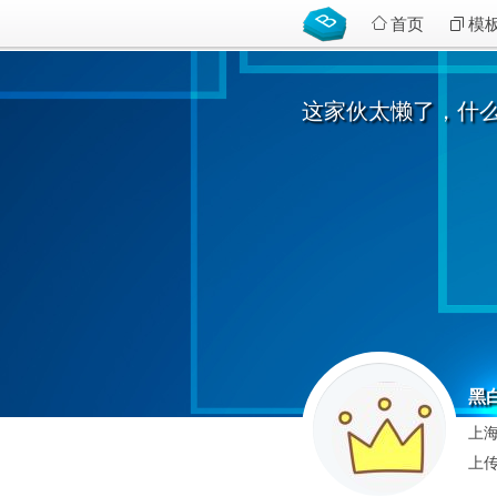
首页
模
这家伙太懒了，什
黑
上海
上