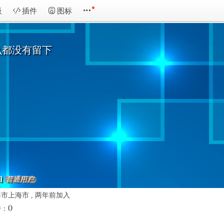
板
插件
图标
么都没有留下
白
普通用户
市上海市 , 两年前加入
0
传：