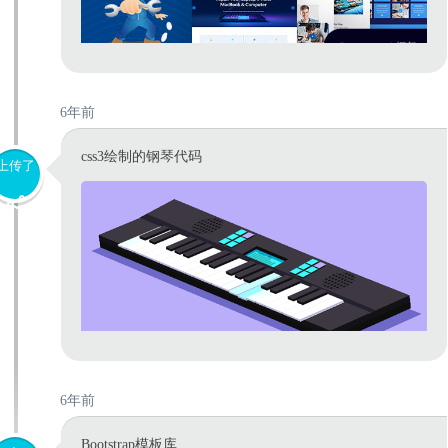
6年前
css3绘制的钢琴代码
上传了
6年前
Bootstrap模板库