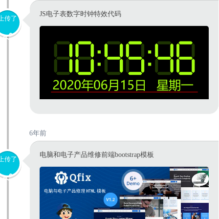
JS电子表数字时钟特效代码
上传了
6年前
电脑和电子产品维修前端bootstrap模板
上传了