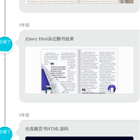
1年前
jQuery Html杂志翻书效果
收藏了
1年前
仿真翻页书HTML源码
收藏了