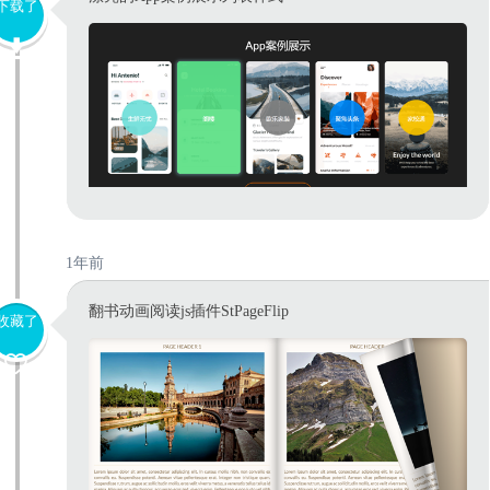
下载了
1年前
翻书动画阅读js插件StPageFlip
收藏了