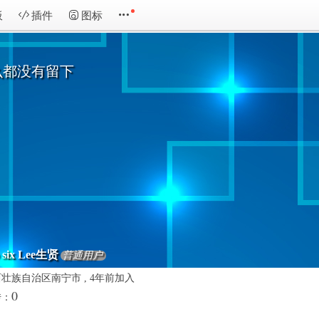
板
插件
图标
么都没有留下
 six Lee生贤
普通用户
壮族自治区南宁市 , 4年前加入
0
传：