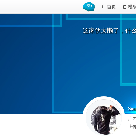
首页
模
这家伙太懒了，什
Soo
广西
上