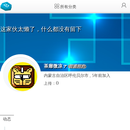
所有分类
这家伙太懒了，什么都没有留下
茶靡微凉ァ
普通用户
内蒙古自治区呼伦贝尔市 , 5年前加入
0
上传：
动态