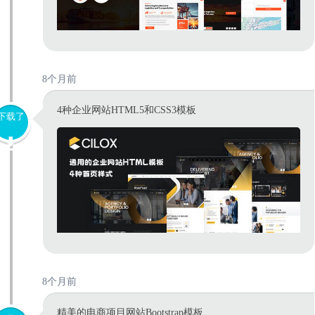
8个月前
4种企业网站HTML5和CSS3模板
下载了
8个月前
精美的电商项目网站Bootstrap模板