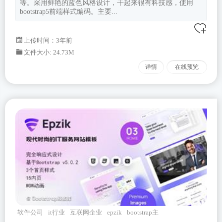
等。采用鲜艳的蓝色风格设计，干起来很有科技感，使用
bootstrap5前端样式编码。主要...
上传时间：3年前
文件大小: 24.73M
详情
在线预览
软件公司
it行业
互联网企业
epzik
bootstrap主
题