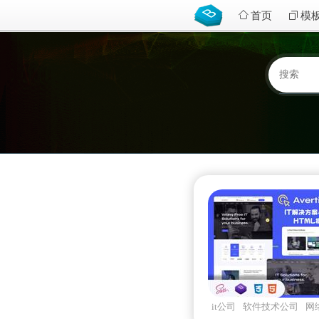
首页
模
it公司
软件技术公司
网
avertium
Bootstrapv533