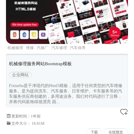
机械修理
维修
汽修厂
汽车修理
汽车保养
机械修理服务网站Bootstrap模板
企业网站
Fixturbo是干净现代的Html5模板，适用于任何类型的汽车维修
服务。是为提供洗车、汽车服务、日常维护、卡车服务等的汽
车服务供应商创建的，多用途业务。我们对代码进行了注释，
并将代码装饰得很漂亮 因...
更新时间：
1年前
文件大小： 16.81M
下载
在线预览