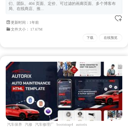
们、团队、404 页面、定价、可过滤的画廊页面、多个博客布
局、在线商店、推...
更新时间：
1年前
文件大小： 17.67M
下载
在线预览
汽车保养
汽修
汽车修理厂
bootstrap4
autorix