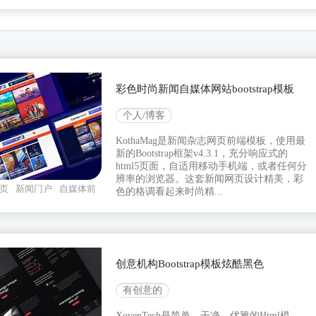
彩色时尚新闻自媒体网站bootstrap模板
个人/博客
KothaMag是新闻杂志网页前端模板，使用最
新的Bootstrap框架v4.3.1，充分响应式的
html5页面，自适用移动手机端，或者任何分
辨率的浏览器。这套新闻网页设计精美，彩
页
新闻门户
自媒体前
色的格调看起来时尚精...
创意机构Bootstrap模板炫酷黑色
有创意的
XovenTech是简单、干净、优雅的Html模