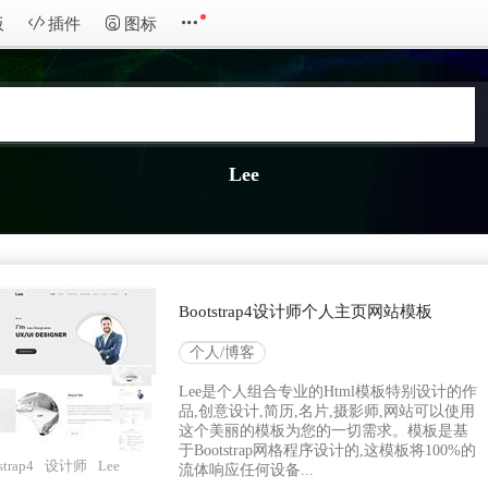
板
插件
图标
Lee
Bootstrap4设计师个人主页网站模板
个人/博客
Lee是个人组合专业的Html模板特别设计的作
品,创意设计,简历,名片,摄影师,网站可以使用
这个美丽的模板为您的一切需求。模板是基
于Bootstrap网格程序设计的,这模板将100%的
strap4
设计师
Lee
流体响应任何设备...