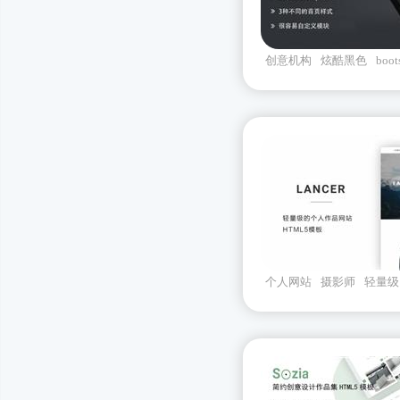
创意机构
炫酷黑色
boo
计师
个人网站
摄影师
轻量级