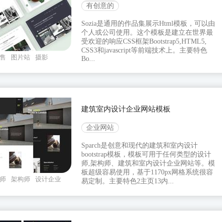
有创意的
Sozia是通用的作品集展示Html模板，可以由
个人或公司使用。这个模板是建立在世界最
受欢迎的响应CSS框架Bootstrap5,HTML5,
CSS3和javascript等前端技术上。主要特色
售
图片站
摄影
Bo...
建筑室内设计企业网站模板
企业网站
Sparch是创意和现代的建筑和室内设计
bootstrap模板，模板可用于任何类型的设计
师,架构师、建筑和室内设计企业网站等。模
板超级容易使用，基于1170px网格系统很容
师
架构师
设计企业
易定制。主要特色2主页13内...