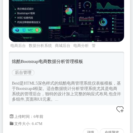
电商后台
数据分析系统
商城后台
电商分析
管
理系统
炫酷Bootstrap电商数据分析管理模板
后台管理
Beid是HTML5深色样式的炫酷电商管理系统仪表板模板，基
于Bootstrap4框架。适合数据统计分析管理系统尤其是电商
系统的管理后台，独特的设计加上完整的响应式布局,包含许
多组件,页面和UI元素。...
上传时间：6年前
文件大小: 6.47M
详情
在线预览