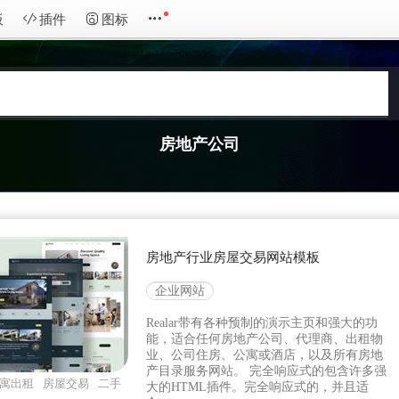
板
插件
图标
房地产公司
房地产行业房屋交易网站模板
企业网站
Realar带有各种预制的演示主页和强大的功
能，适合任何房地产公司、代理商、出租物
业、公司住房、公寓或酒店，以及所有房地
产目录服务网站。 完全响应式的包含许多强
寓出租
房屋交易
二手
大的HTML插件。完全响应式的，并且适