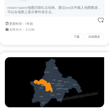
echarts+jquery地图闪烁红点动画。通过json文件载入地图数据，
可以在地图上显示事件发生点。
更新时间：
1年前
文件大小： 0.52M
下载
在线预览