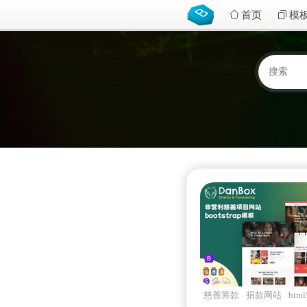
首页
模
慈善筹款
捐款网站
ht
danbox