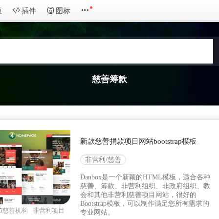
板
插件
图标
慈善筹款
新款慈善捐款项目网站bootstrap模板
非营利/慈善
Danbox是一个新颖的HTML模板，适合各种
慈善、筹款、非营利组织、非政府组织、教
会和其他非营利慈善项目网站，很好的
Bootstrap模板，可以制作满足您所有需求的
ml5慈善机构
非营利项目
专业网站。