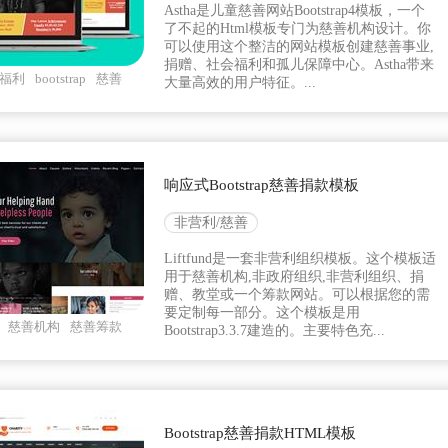
Astha是儿童慈善网站Bootstrap4模板，一个
了不起的Html模板专门为慈善机构设计。你
可以使用这个整洁的网站模板创建慈善事业,
捐赠、社会福利和孤儿保障中心。Astha带来
福利
bootstrap
慈善
大量高效的用户特征。...
响应式Bootstrap慈善捐款模板
非营利/慈善
Liftfund是一套非营利组织模板。这个模板适
用于慈善机构,非政府组织,非营利组织、捐
赠、教堂或一个筹款网站。可以根据您的需
要定制每一部分。这个模板是用
慈善机构
慈善筹款
Bootstrap3.3.7建造的。主要特色充...
Bootstrap慈善捐款HTML模板