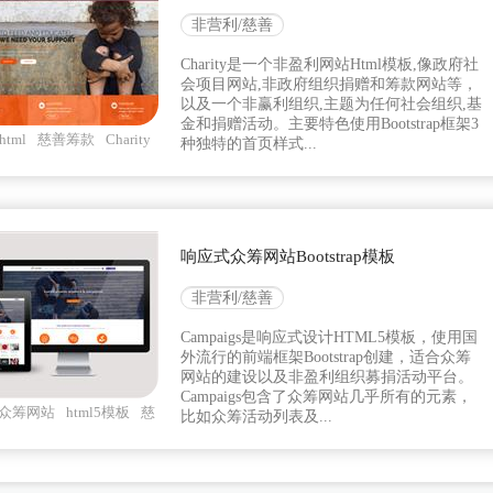
非营利/慈善
Charity是一个非盈利网站Html模板,像政府社
会项目网站,非政府组织捐赠和筹款网站等，
以及一个非赢利组织,主题为任何社会组织,基
金和捐赠活动。主要特色使用Bootstrap框架3
tml
慈善筹款
Charity
种独特的首页样式...
响应式众筹网站Bootstrap模板
非营利/慈善
Campaigs是响应式设计HTML5模板，使用国
外流行的前端框架Bootstrap创建，适合众筹
网站的建设以及非盈利组织募捐活动平台。
Campaigs包含了众筹网站几乎所有的元素，
众筹网站
html5模板
慈
比如众筹活动列表及...