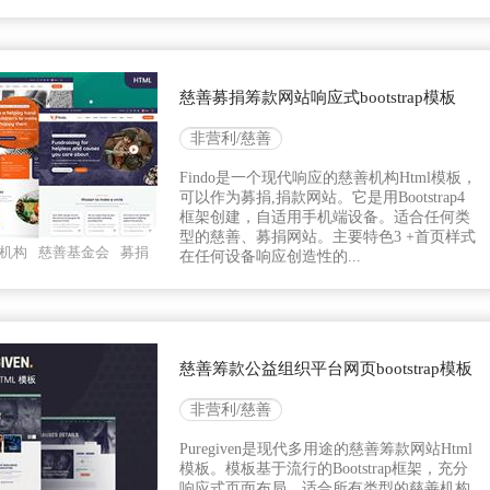
慈善募捐筹款网站响应式bootstrap模板
非营利/慈善
Findo是一个现代响应的慈善机构Html模板，
可以作为募捐,捐款网站。它是用Bootstrap4
框架创建，自适用手机端设备。适合任何类
型的慈善、募捐网站。主要特色3 +首页样式
机构
慈善基金会
募捐
在任何设备响应创造性的...
慈善筹款公益组织平台网页bootstrap模板
非营利/慈善
Puregiven是现代多用途的慈善筹款网站Html
模板。模板基于流行的Bootstrap框架，充分
响应式页面布局。适合所有类型的慈善机构