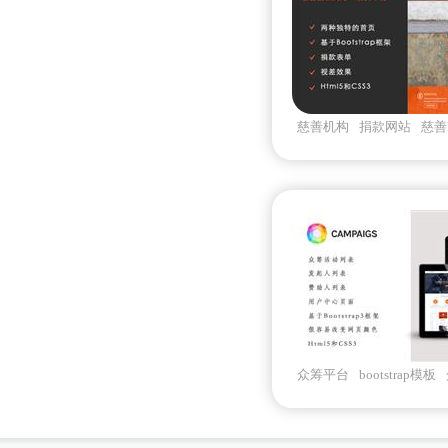
慈善机构
捐款网站
慈善h
众筹平台
bootstrap模板
善筹款