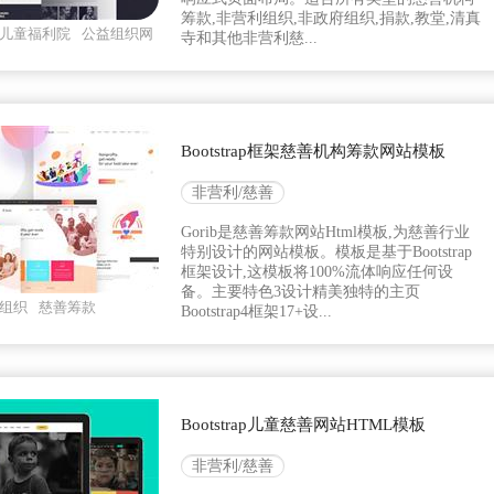
筹款,非营利组织,非政府组织,捐款,教堂,清真
儿童福利院
公益组织网
寺和其他非营利慈...
Bootstrap框架慈善机构筹款网站模板
非营利/慈善
Gorib是慈善筹款网站Html模板,为慈善行业
特别设计的网站模板。模板是基于Bootstrap
框架设计,这模板将100%流体响应任何设
备。主要特色3设计精美独特的主页
组织
慈善筹款
Bootstrap4框架17+设...
Bootstrap儿童慈善网站HTML模板
非营利/慈善