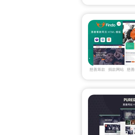
慈善筹款
捐款网站
慈善