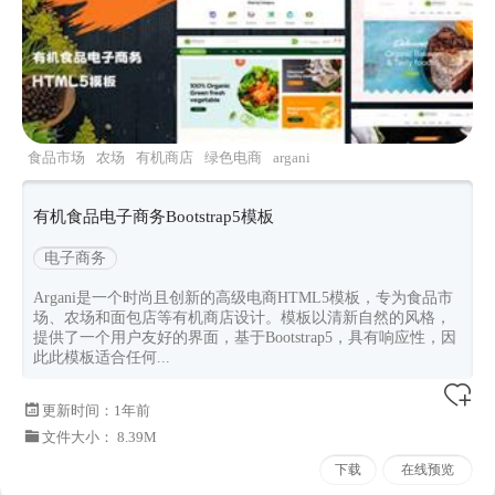
食品市场
农场
有机商店
绿色电商
argani
有机食品电子商务Bootstrap5模板
电子商务
Argani是一个时尚且创新的高级电商HTML5模板，专为食品市
场、农场和面包店等有机商店设计。模板以清新自然的风格，
提供了一个用户友好的界面，基于Bootstrap5，具有响应性，因
此此模板适合任何...
更新时间：
1年前
文件大小： 8.39M
下载
在线预览