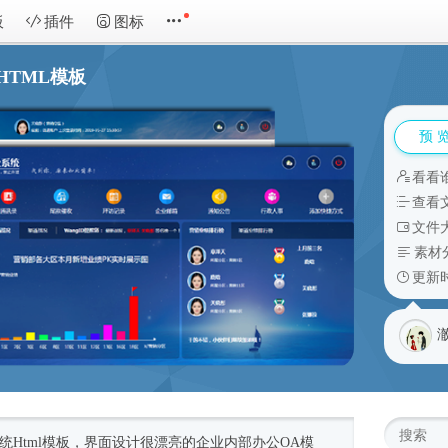
板
插件
图标
HTML模板
预 
看看
查看
文件大
素材
更新时
统
Html模板
，界面设计很漂亮的企业内部办公OA模