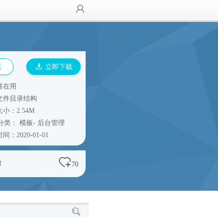
览
立即下载
谁在用
文件目录结构
小：2.54M
分类：
模板
-
后台管理
间：2020-01-01
澈
70