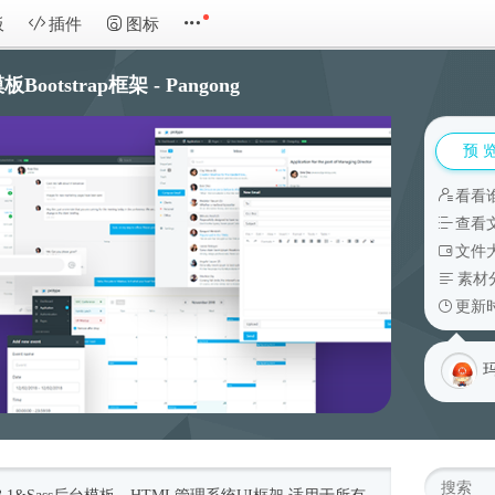
板
插件
图标
tstrap框架 - Pangong
预 
看看
查看
文件大
素材
更新时
玛