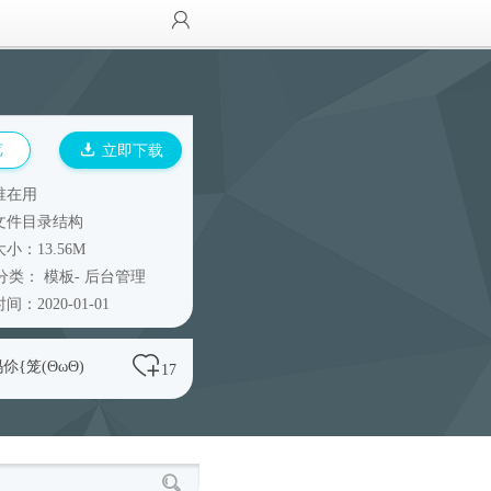
览
立即下载
谁在用
文件目录结构
小：13.56M
分类：
模板
-
后台管理
间：2020-01-01
伱{笼(ΘωΘ)
17