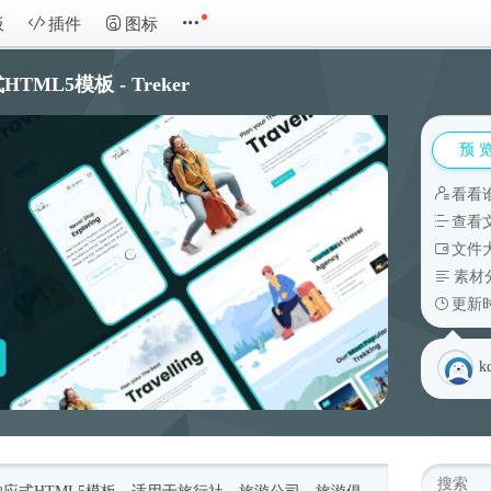
板
插件
图标
L5模板 - Treker
预 
看看
查看
文件大
素材
更新时
k