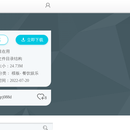
览
立即下载
谁在用
文件目录结构
小：24.73M
分类：
模板
-
餐饮娱乐
间：2022-07-20
qrj088d
8