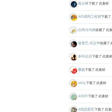
葛云峰
下载了 此素材
API调用工程师
下载了
白鸽与乌鸦
收藏了 此
波拿巴.肖运华
收藏了 
多年以后
下载了 此素
飘扬
下载了 此素材
cthily
下载了 此素材
ANDY
下载了 此素材
A纸韵新匠
下载了 此素