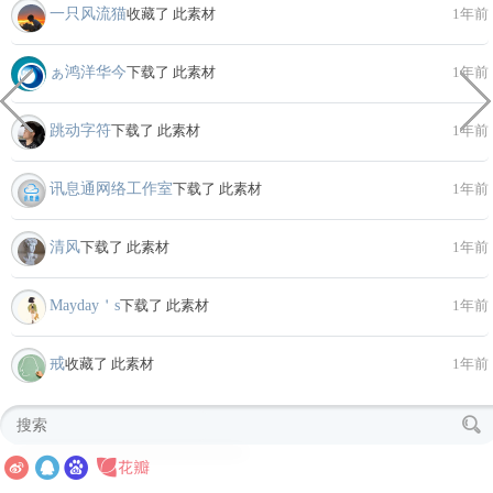
一只风流猫
收藏了 此素材
1年前
ぁ鸿洋华今
下载了 此素材
1年前
跳动字符
下载了 此素材
1年前
讯息通网络工作室
下载了 此素材
1年前
清风
下载了 此素材
1年前
Mayday＇s
下载了 此素材
1年前
戒
收藏了 此素材
1年前