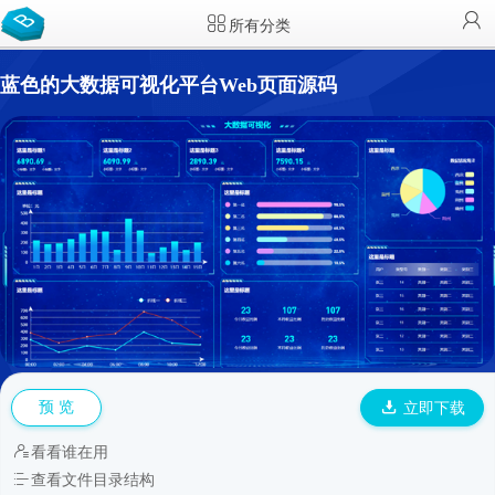
所有分类
蓝色的大数据可视化平台Web页面源码
预 览
立即下载
看看谁在用
查看文件目录结构