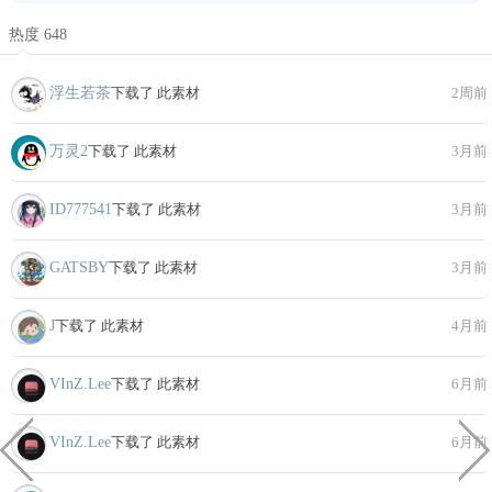
热度 648
浮生若茶
下载了 此素材
2周前
万灵2
下载了 此素材
3月前
ID777541
下载了 此素材
3月前
GATSBY
下载了 此素材
3月前
J
下载了 此素材
4月前
VInZ.Lee
下载了 此素材
6月前
VInZ.Lee
下载了 此素材
6月前