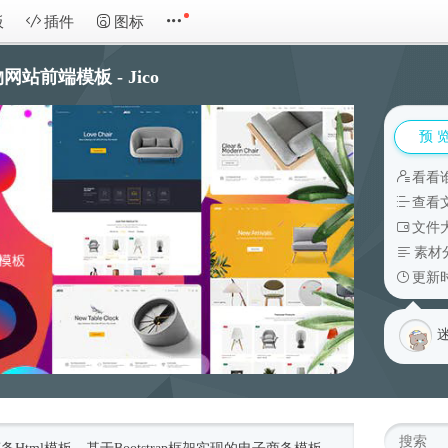
板
插件
图标
前端模板 - Jico
预 
看看
查看
文件大
素材
更新时