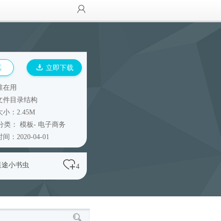
览
立即下载
谁在用
文件目录结构
小：2.45M
分类：
模板
-
电子商务
间：2020-04-01
迷途小书虫
4