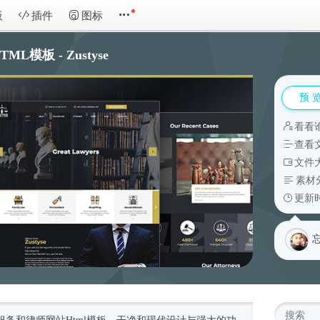
板
插件
图标
模板 - Zustyse
预 
看看
查看
文件大
素材
更新时