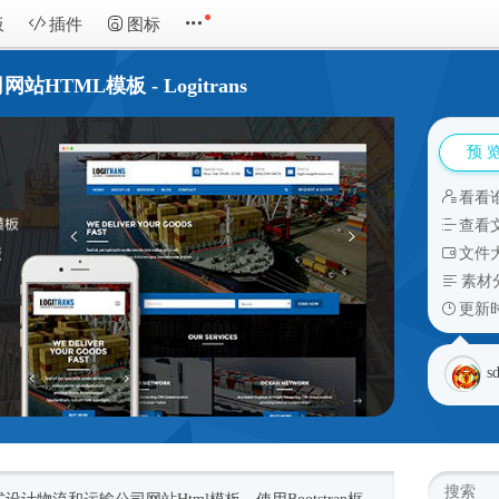
板
插件
图标
TML模板 - Logitrans
预 
看看
查看
文件大
素材
更新时
s