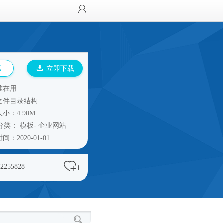
览
立即下载
谁在用
文件目录结构
小：4.90M
分类：
模板
-
企业网站
间：2020-01-01
d2255828
1