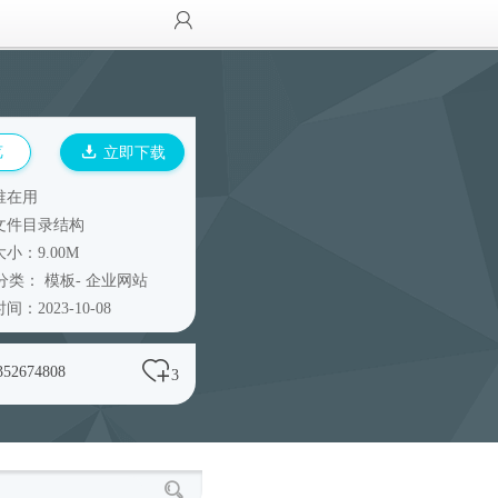
览
立即下载
谁在用
文件目录结构
小：9.00M
分类：
模板
-
企业网站
间：2023-10-08
352674808
3