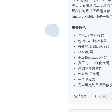
Claky是现代、独特且干
洗店，雇用清洁工，清洁
局在任何尺寸下看起来都很漂
Android Mobile 还是平
主要特色
包括2个首页样式
包括OWL旋转木马
有效的HTML5/CSS3
CSS3动画
高级
Bootstrap5框架
真正的SEO优化代码
跨浏览器兼容性
W3C验证代码
完全
响应式
完全可定制且易于修
清洁服务
保洁公司