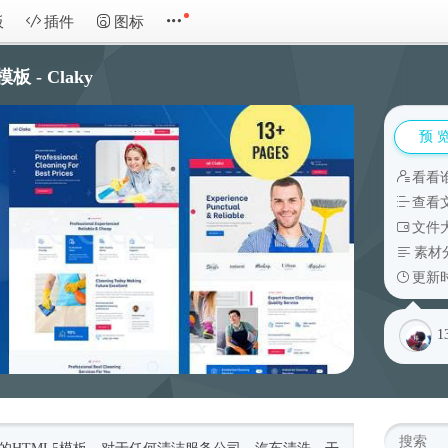
板
插件
图标
- Claky
预 
看看
查看
文件大
素材
更新时
1