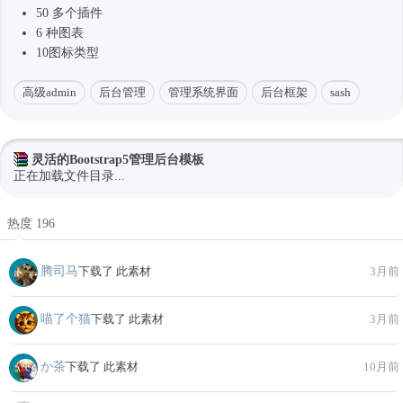
50 多个插件
6 种图表
10图标类型
高级admin
后台管理
管理系统界面
后台框架
sash
灵活的Bootstrap5管理后台模板
正在加载文件目录...
热度 196
腾司马
下载了 此素材
3月前
喵了个猫
下载了 此素材
3月前
か茶
下载了 此素材
10月前