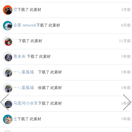
空
下载了 此素材
3月前
企客 network
下载了 此素材
6月前
′｀
下载了 此素材
11月前
青未央
下载了 此素材
1年前
︶ㄣ葉孤城ゞ
下载了 此素材
1年前
︶ㄣ葉孤城ゞ
收藏了 此素材
1年前
马莲河小水车
下载了 此素材
1年前
士
下载了 此素材
1年前