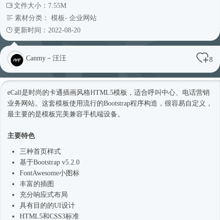
文件大小：7.55M
素材分类：
模板
-
企业网站
更新时间：2022-08-20
Canmy－汪汪
8
eCall是
时尚
的卡通插画风格
HTML5模板
，适合呼叫中心、电话营销
业务网站。这套模板使用流行的Bootstrap程序构造，很容易自定义，
最主要的是模板完美兼容手机端设备。
主要特色
三种首页样式
基于Bootstrap v5.2.0
FontAwesome小图标
丰富的插图
充分
响应式
布局
具有目的的UI设计
HTML5和CSS3标准