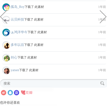
孤岛_Roy
下载了 此素材
1年前
云贝科技
下载了 此素材
1年前
ぁ鸿洋华今
下载了 此素材
1年前
多年以后
下载了 此素材
1年前
剑心
下载了 此素材
1年前
yatsen
下载了 此素材
1年前
也许你还喜欢