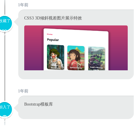
1年前
CSS3 3D倾斜视差图片展示特效
收藏了
1年前
Bootstrap模板库
加入了