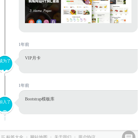
1年前
VIP月卡
成为了
1年前
Bootstrap模板库
加入了
标签大全
网站地图
关于我们
用户协议
|
|
|