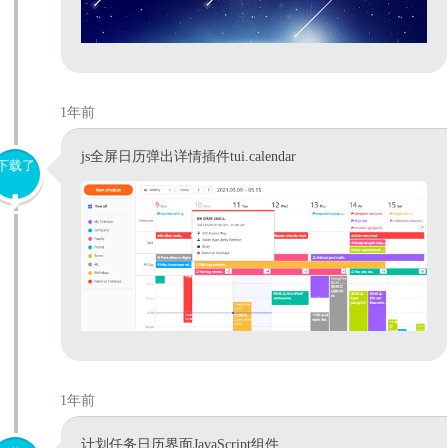
1年前
js全屏日历弹出详情插件tui.calendar
下载了
1年前
计划任务日历界面JavaScript组件