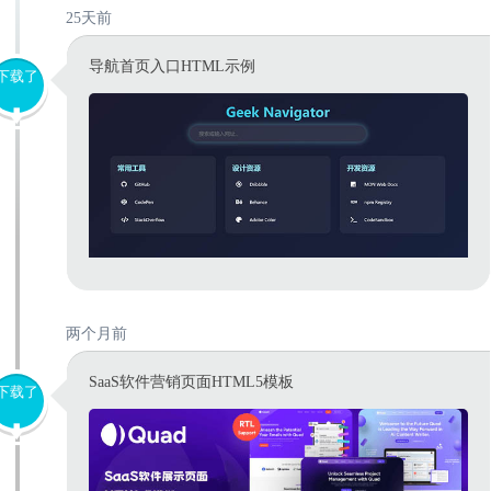
25天前
导航首页入口HTML示例
下载了
两个月前
SaaS软件营销页面HTML5模板
下载了