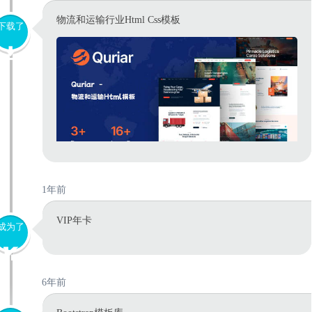
物流和运输行业Html Css模板
下载了
1年前
VIP年卡
成为了
6年前