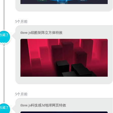
5个月前
three.js炫酷矩阵立方体特效
收藏了
5个月前
three.js科技感3d地球网页特效
收藏了