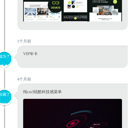
1个月前
VIP年卡
成为了
4个月前
纯css3炫酷科技感菜单
收藏了