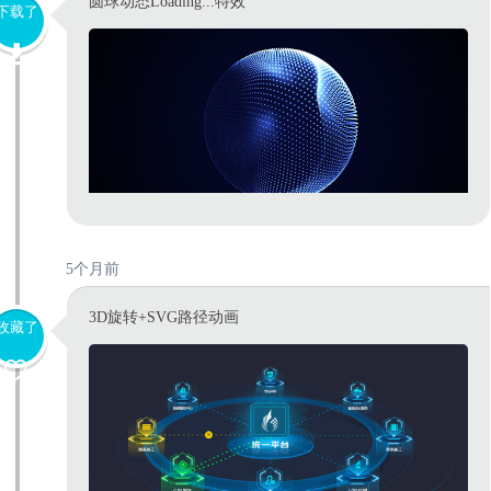
圆球动态Loading...特效
下载了
5个月前
3D旋转+SVG路径动画
收藏了