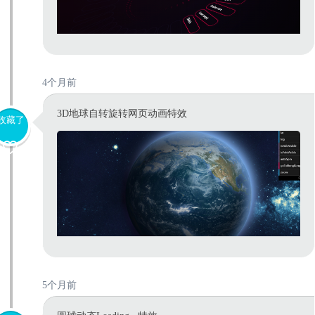
4个月前
3D地球自转旋转网页动画特效
收藏了
5个月前