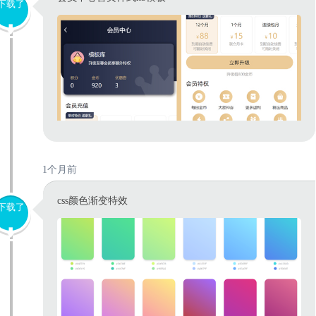
下载了
1个月前
css颜色渐变特效
下载了